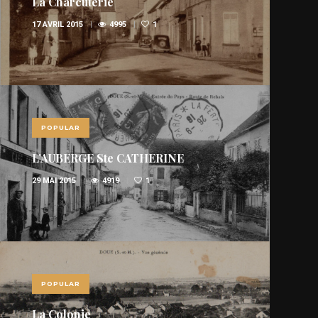
La Charcuterie
17 AVRIL 2015
4995
1
POPULAR
L’AUBERGE Ste CATHERINE
29 MAI 2015
4919
1
POPULAR
La Colonie