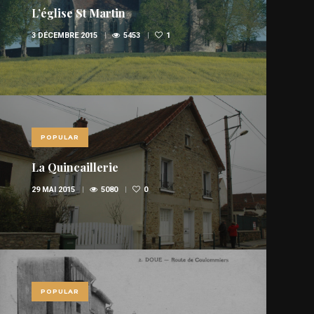
L’église St Martin
3 DÉCEMBRE 2015
5453
1
POPULAR
La Quincaillerie
29 MAI 2015
5080
0
POPULAR