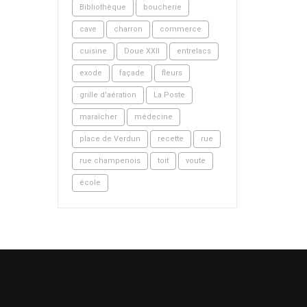
Bibliothèque
boucherie
cave
charron
commerce
cuisine
Doue XXII
entrelacs
exode
façade
fleurs
grille d'aération
La Poste
maraîcher
médecine
place de Verdun
recette
rue
rue champenois
toit
voute
école