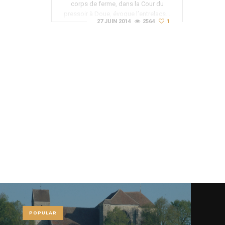
corps de ferme, dans la Cour du
pressoir à Doue, évoque l’entrelacs…
27 JUIN 2014
2564
1
POPULAR