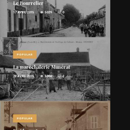
Le Bourrelier
17 AVRIL 2015
5029
0
POPULAR
La maréchalerie Munérat
23 AVRIL 2015
5004
2
POPULAR