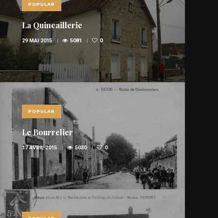
POPULAR
La Quincaillerie
29 MAI 2015
5081
0
POPULAR
Le Bourrelier
17 AVRIL 2015
5030
0