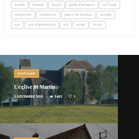
exode
façade
fleurs
grille d'aération
La Poste
maraîcher
médecine
place de Verdun
recette
rue
rue champenois
toit
voute
école
POPULAR
L’église St Martin
3 DÉCEMBRE 2015
5453
1