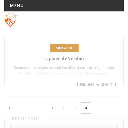
MENU
HABITATION
15 place de Verdun
Beaucoup de belges se sont installés dans notre région pour
travailler ; il reste des traces sur une façade de maison.
3 JUIN 2013
2370
1
1
2
3
4
RECHERCHE