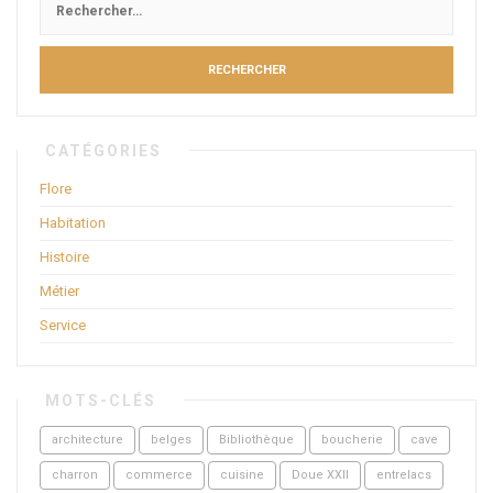
CATÉGORIES
Flore
Habitation
Histoire
Métier
Service
MOTS-CLÉS
architecture
belges
Bibliothèque
boucherie
cave
charron
commerce
cuisine
Doue XXII
entrelacs