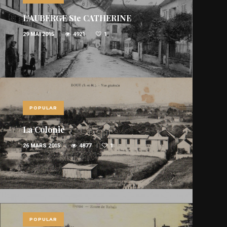
L’AUBERGE Ste CATHERINE
29 MAI 2015
4921
1
POPULAR
La Colonie
26 MARS 2015
4877
1
POPULAR