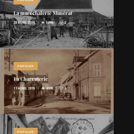
POPULAR
La maréchalerie Munérat
23 AVRIL 2015
5006
2
POPULAR
La Charcuterie
17 AVRIL 2015
4995
1
POPULAR